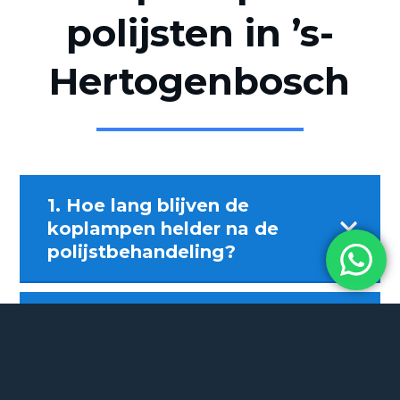
polijsten in ’s-
Hertogenbosch
1. Hoe lang blijven de

koplampen helder na de
polijstbehandeling?
2. Is koplampen polijsten

beter dan vervangen van de
verweerde koplampen?