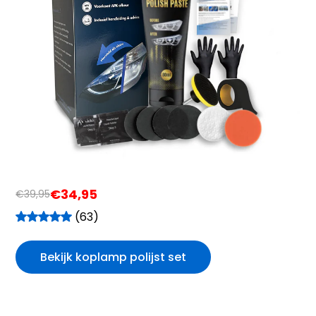
€34,95
€39,95
(63)
Bekijk koplamp polijst set