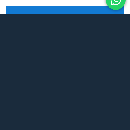
1. Hoe lang blijven de

koplampen helder na de
polijstbehandeling?
2. Is koplampen polijsten

beter dan vervangen van de
verweerde koplampen?
3. Kan mijn auto afgekeurd

worden bij de APK door doffe
koplampen?