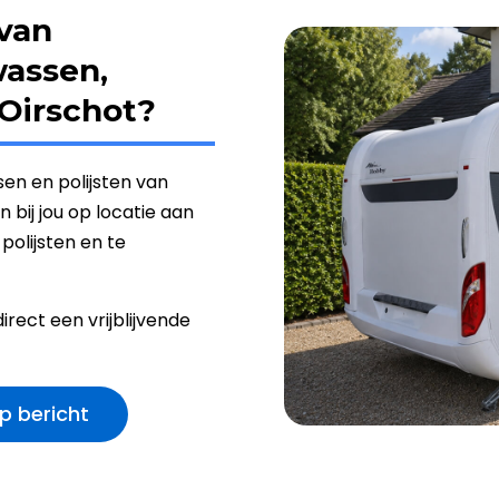
avan
wassen,
 Oirschot?
sen en polijsten van
 bij jou op locatie aan
polijsten en te
ect een vrijblijvende
p bericht