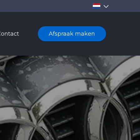
9+ jaar ervaring
Snelle service op locat
ontact
Afspraak maken