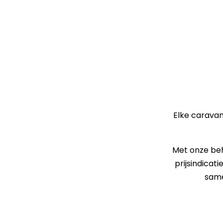
Elke caravan
Met onze beh
prijsindicat
same