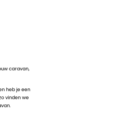
jouw caravan,
en heb je een
 zo vinden we
avan.