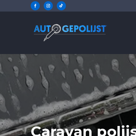
Snelle service op locatie
Beoordeeld met 
Caravan polij