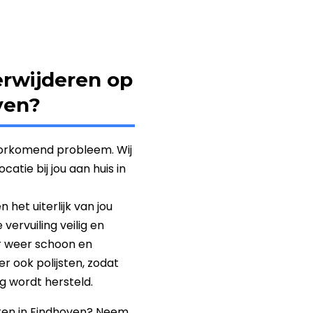
erwijderen op
ven?
oorkomend probleem. Wij
atie bij jou aan huis in
het uiterlijk van jou
ervuiling veilig en
er weer schoon en
r ook polijsten, zodat
g wordt hersteld.
jsten in Eindhoven? Neem