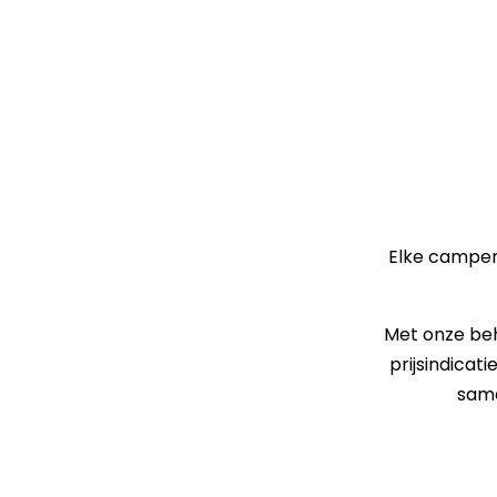
Elke camper 
Met onze beh
prijsindicat
same