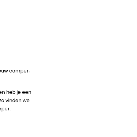
 jouw camper,
en heb je een
 zo vinden we
mper.