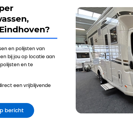
per
wassen,
n Eindhoven?
sen en polijsten van
 bij jou op locatie aan
polijsten en te
ect een vrijblijvende
p bericht