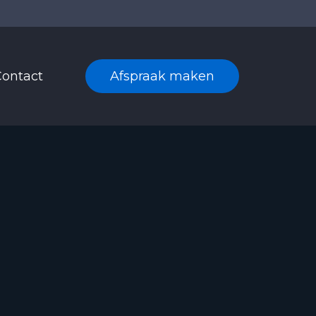
.000+ tevreden klanten
9+ jaar ervaring
ontact
Afspraak maken